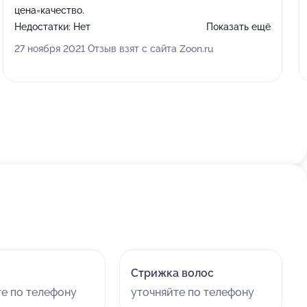
цена=качество.
Недостатки:
Нет
Показать ещё
Комментарий:
Большое спасибо мастеру Ольге
27 ноября 2021 Отзыв взят с сайта Zoon.ru
Французовой , отлично был подобран оттенок для
блонда. Осталась как всегда довольна. Отдельное
спасибо персоналу и руководству, прекрасное место,
всегда к Вам хочется вернутся.
Стрижка волос
те по телефону
уточняйте по телефону