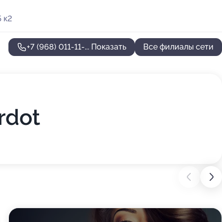
 к2
+7 (968) 011-11-...
Показать
Все филиалы сети
rdot