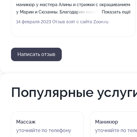
маникюр у мастера Алины и стрижки с окрашиванием
у Марии и Сюзанны. Благодарим команду салона
Показать ещё
Дива за приятнейшую субботу и полученное
14 февраля 2023 Отзыв взят с сайта Zoon.ru
удовольствие. Атмосфера здесь удивительная,
приветливая девушка на ресепшн и мастера профи!
обязательно повторим наш женский день!
Недостатки:
не нашли
Написать отзыв
Популярные услуг
Массаж
Маникюр
уточняйте по телефону
уточняйте по те