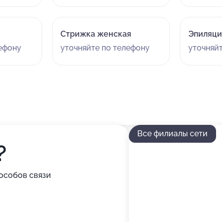
Стрижка женская
Эпиляци
лефону
уточняйте по телефону
уточняй
Все филиалы сети
?
особов связи